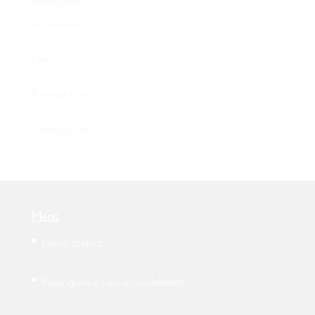
Kategóriák
koronavírus
Lexus
Prémium Lexus
Uncategorized
Menü
Lexus szerviz
Rajongunk a Lexus modellekért