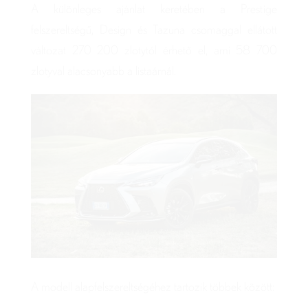
A különleges ajánlat keretében a Prestige
felszereltségű, Design és Tazuna csomaggal ellátott
változat 270 200 zlotytól érhető el, ami 58 700
zlotyval alacsonyabb a listaárnál.
A modell alapfelszereltségéhez tartozik többek között: