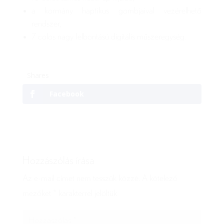
a kormány haptikus gombjaival vezérelhető
rendszer,
7 colos nagy felbontású digitális műszeregység.
Shares
Facebook
Hozzászólás írása
Az e-mail címet nem tesszük közzé.
A kötelező
mezőket
*
karakterrel jelöltük