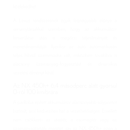
közlekedhet.
A Lexus rendszerének egyik legnagyobb előnye a
versenytársakkal szemben, hogy az akkumulátor
lemerülése után is megőrzi teljesítményét és
menetdinamikáját. Ilyenkor az autó automatikusan
teljes hibrid üzemmódra vált, miközben továbbra is
alacsony üzemanyag-fogyasztást és dinamikus
vezetési élményt kínál.
Az NX 450h+ 6,4 másodperc alatt gyorsul
0-ról 100 km/órára
A padlóba épített akkumulátor alacsonyabb súlypontot
biztosít, ami kedvezően hat a vezethetőségre. Emellett
nem csökkenti az utastér, a csomagtér vagy az
üzemanyagtartály méretét, így az NX 450h+ ezen a