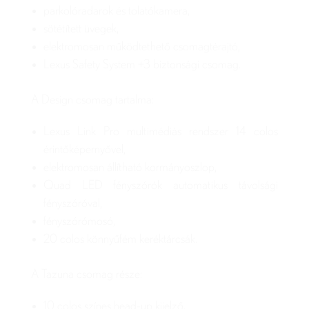
parkolóradarok és tolatókamera,
sötétített üvegek,
elektromosan működtethető csomagtérajtó,
Lexus Safety System +3 biztonsági csomag.
A Design csomag tartalma:
Lexus Link Pro multimédiás rendszer 14 colos
érintőképernyővel,
elektromosan állítható kormányoszlop,
Quad LED fényszórók automatikus távolsági
fényszóróval,
fényszórómosó,
20 colos könnyűfém keréktárcsák.
A Tazuna csomag része:
10 colos színes head-up kijelző,