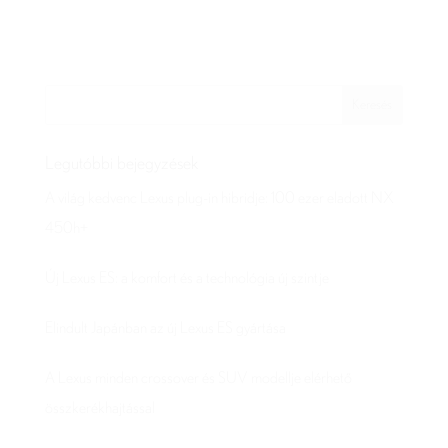
Legutóbbi bejegyzések
A világ kedvenc Lexus plug-in hibridje: 100 ezer eladott NX
450h+
Új Lexus ES: a komfort és a technológia új szintje
Elindult Japánban az új Lexus ES gyártása
A Lexus minden crossover és SUV modellje elérhető
összkerékhajtással