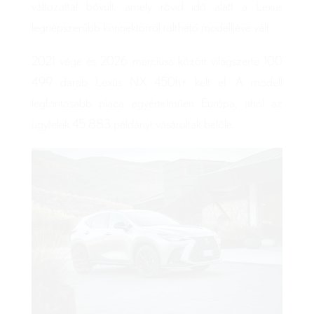
változattal bővült, amely rövid idő alatt a Lexus
legnépszerűbb konnektorról tölthető modelljévé vált.
2021 vége és 2026 márciusa között világszerte 100
499 darab Lexus NX 450h+ kelt el. A modell
legfontosabb piaca egyértelműen Európa, ahol az
ügyfelek 45 883 példányt vásároltak belőle.