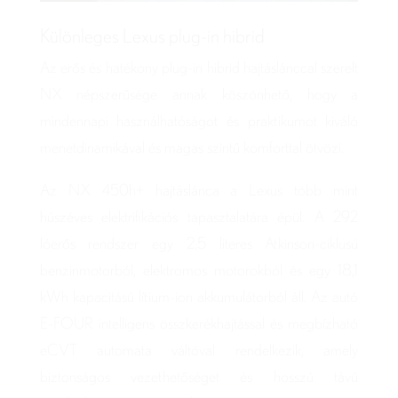
Különleges Lexus plug-in hibrid
Az erős és hatékony plug-in hibrid hajtáslánccal szerelt
NX népszerűsége annak köszönhető, hogy a
mindennapi használhatóságot és praktikumot kiváló
menetdinamikával és magas szintű komforttal ötvözi.
Az NX 450h+ hajtáslánca a Lexus több mint
húszéves elektrifikációs tapasztalatára épül. A 292
lóerős rendszer egy 2,5 literes Atkinson-ciklusú
benzinmotorból, elektromos motorokból és egy 18,1
kWh kapacitású lítium-ion akkumulátorból áll. Az autó
E-FOUR intelligens összkerékhajtással és megbízható
eCVT automata váltóval rendelkezik, amely
biztonságos vezethetőséget és hosszú távú