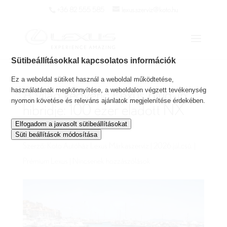
+36 82 555 585
lexus.szerviz@koto.hu
Sütibeállításokkal kapcsolatos információk
Ez a weboldal sütiket használ a weboldal működtetése,
használatának megkönnyítése, a weboldalon végzett tevékenység
A világ kedvenc Lexus plug-in
nyomon követése és releváns ajánlatok megjelenítése érdekében.
hibridje: 100 ezer eladott NX
450h+
Elfogadom a javasolt sütibeállításokat
Süti beállítások módosítása
Szerző:
Koto Autóház Lexus Márkaszerviz
|
2026.júl.csü.
|
Prémium Lexus
|
Nincsenek hozzászólások