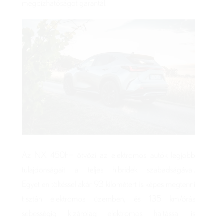
megbízhatóságot garantál.
Az NX 450h+ ötvözi az elektromos autók legjobb
tulajdonságait a teljes hibridek szabadságával.
Egyetlen töltéssel akár 93 kilométert is képes megtenni
tisztán elektromos üzemben, és 135 km/órás
sebességig kizárólag elektromos hajtással is