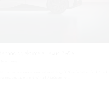
h technológiák: íme a Lexus jövője
rémium Lexus
en elektromos autót értékesítő Lexus célul tűzte ki, hogy 2030-ra Európában, Észak-Amerik
s elektromos autókat értékesít majd. A japán prémium...