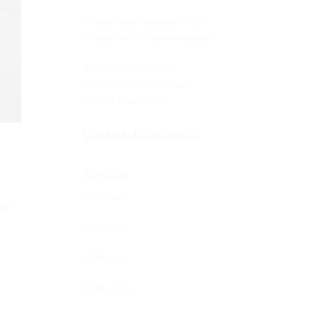
A Lexus minden crossover és SUV
modellje elérhető összkerékhajtással
Akkumulátoros elektromos
hipersportautóként tér vissza a
legendás Lexus LFA A
Legutóbbi hozzászólások
Archívum
2026. július
ában
2026. június
2026. április
2026. március