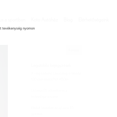
us a sportban
Koto Autóház
Blog
Elérhetőségeink
ett tevékenység nyomon
Legutóbbi bejegyzések
A világ kedvenc Lexus plug-in hibridje:
100 ezer eladott NX 450h+
Új Lexus ES: a komfort és a
technológia új szintje
Elindult Japánban az új Lexus ES
gyártása