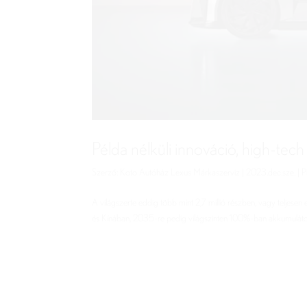
Példa nélküli innováció, high-tec
Szerző:
Koto Autóház Lexus Márkaszerviz
|
2023.dec.sze.
|
P
A világszerte eddig több mint 2,7 millió részben, vagy teljes
és Kínában, 2035-re pedig világszinten 100%-ban akkumulátoro