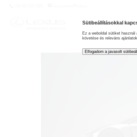
+36 82 555 585
lexus.szerviz@koto.hu
Sütibeállításokkal kapc
Ez a weboldal sütiket haszná
követése és releváns ajánlato
Elfogadom a javasolt sütibeál