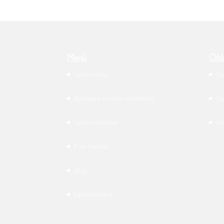
Menü
Olda
Lexus szerviz
To
Rajongunk a Lexus modellekért
To
Lexus a sportban
Le
Koto Autóház
Blog
Elérhetőségeink