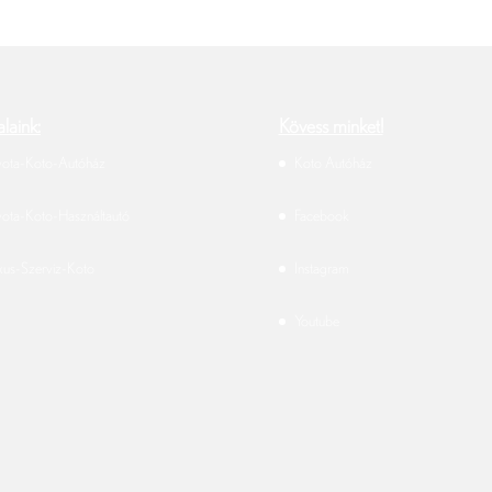
laink:
Kövess minket!
yota-Koto-Autóház
Koto Autóház
yota-Koto-Használtautó
Facebook
xus-Szerviz-Koto
Instagram
Youtube