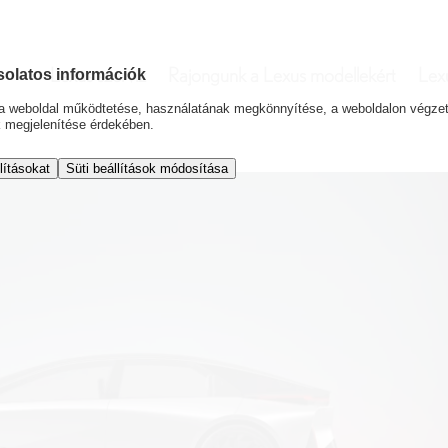
Lexus szerviz
Rajongunk a Lexus modellekért
Lex
solatos információk
l a weboldal működtetése, használatának megkönnyítése, a weboldalon végz
k megjelenítése érdekében.
lításokat
Süti beállítások módosítása