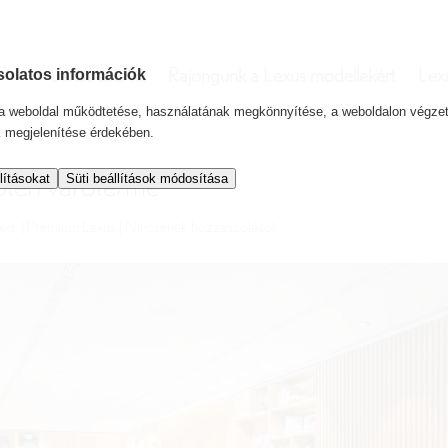
Lexus szerviz
Rajongunk a Lexus modellekért
Lex
solatos információk
l a weboldal működtetése, használatának megkönnyítése, a weboldalon végz
k megjelenítése érdekében.
lításokat
Süti beállítások módosítása
téri váróterme
ked.
|
Prémium Lexus
|
Nincsenek hozzászólások