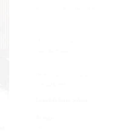
Elindult Japánban az új Lexus ES
gyártása
A Lexus minden crossover és
SUV modellje elérhető
összkerékhajtással
Akkumulátoros elektromos
hipersportautóként tér vissza a
legendás Lexus LFA A
Legutóbbi hozzászólások
Archívum
st,
2026. július