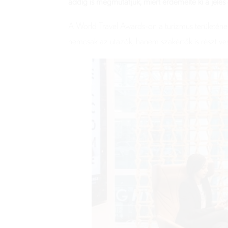
addig is megmutatjuk, miért érdemelte ki a jeles 
A World Travel Awards-on a turizmus területének
nemcsak az utazók, hanem szakértők is részt ve