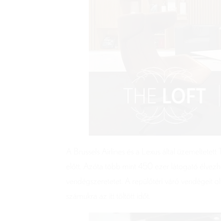
A Brussels Airlines és a Lexus által üzemeltetet
előtt. Azóta több mint 450 ezer látogató élvezh
vendégszeretetet. A repülőtéri váró vendégeit ol
számukra az itt töltött időt.