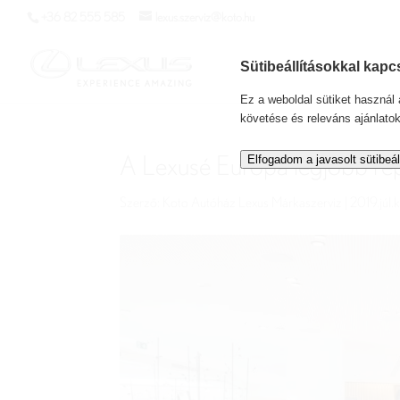
+36 82 555 585
lexus.szerviz@koto.hu
Sütibeállításokkal kapc
Ez a weboldal sütiket haszná
követése és releváns ajánlato
Elfogadom a javasolt sütibeál
A Lexusé Európa legjobb rep
Szerző:
Koto Autóház Lexus Márkaszerviz
|
2019.júl.