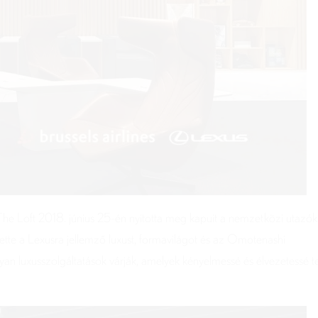
t The Loft 2018. június 25-én nyitotta meg kapuit a nemzetközi utazók
ette a Lexusra jellemző luxust, formavilágot és az Omotenashi
yan luxusszolgáltatások várják, amelyek kényelmessé és élvezetessé t