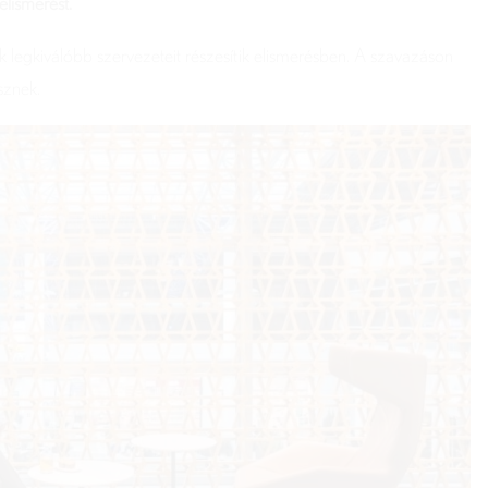
elismerést.
 legkiválóbb szervezeteit részesítik elismerésben. A szavazáson
sznek.