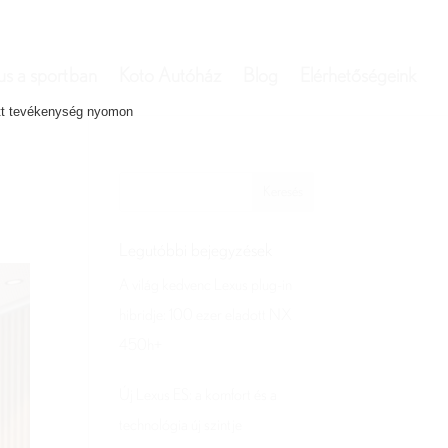
us a sportban
Koto Autóház
Blog
Elérhetőségeink
ett tevékenység nyomon
Legutóbbi bejegyzések
A világ kedvenc Lexus plug-in
hibridje: 100 ezer eladott NX
450h+
Új Lexus ES: a komfort és a
technológia új szintje