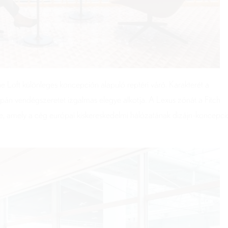
The Loft különleges koncepción alapuló reptéri váró. Karakterét a
 japán vendégszeretet izgalmas elegye alkotja. A Lexus zónát a Fitch
e, amely a cég európai kiskereskedelmi hálózatának dizájn-koncepci