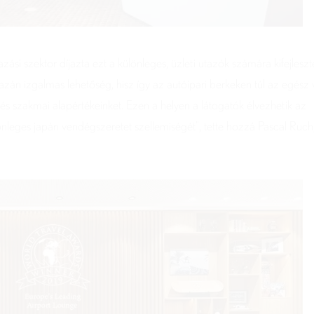
i szektor díjazta ezt a különleges, üzleti utazók számára kifejleszt
zán izgalmas lehetőség, hisz így az autóipari berkeken túl az egész 
s szakmai alapértékeinket. Ezen a helyen a látogatók élvezhetik az
leges japán vendégszeretet szellemiségét”, tette hozzá Pascal Ruch