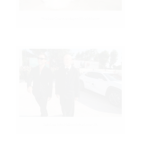
Penelope Cruz is az elegáns ES-sel érkezett
Jude Law, John Malkovich és a Lexus UX