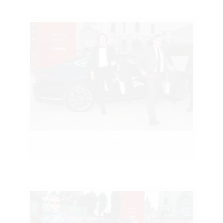
Lexus ES szállította Adam Drivert is