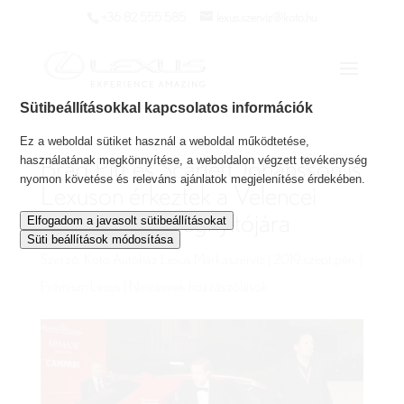
+36 82 555 585
lexus.szerviz@koto.hu
Sütibeállításokkal kapcsolatos információk
Ez a weboldal sütiket használ a weboldal működtetése,
használatának megkönnyítése, a weboldalon végzett tevékenység
Brad Pitt és Scarlett Johansson is
nyomon követése és releváns ajánlatok megjelenítése érdekében.
Lexuson érkeztek a Velencei
Filmfesztivál megnyitójára
Elfogadom a javasolt sütibeállításokat
Süti beállítások módosítása
Szerző:
Koto Autóház Lexus Márkaszerviz
|
2019.szept.pén.
|
Prémium Lexus
|
Nincsenek hozzászólások