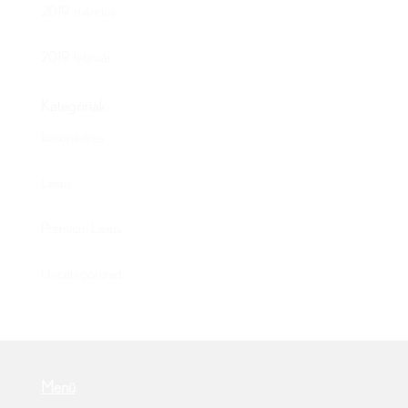
2019. március
2019. február
Kategóriák
koronavírus
Lexus
Prémium Lexus
Uncategorized
Menü