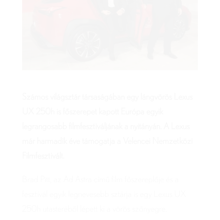
Számos világsztár társaságában egy lángvörös Lexus
UX 250h is főszerepet kapott Európa egyik
legrangosabb filmfesztiváljának a nyitányán. A Lexus
már harmadik éve támogatja a Velencei Nemzetközi
Filmfesztivált.
Brad Pitt, az Ad Astra című film főszereplője és a
fesztivál egyik legnevesebb sztárja is egy Lexus UX
250h utasteréből lépett ki a vörös szőnyegre.