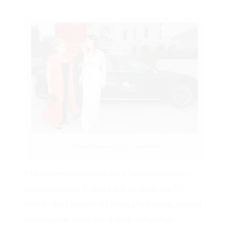
Catherine Deneuve Lexus ES-sel érkezett
A Lexus immár harmadik éve a Fesztivál hivatalos
autós szponzora. A márka erre az alkalomra 35
öntöltő hibrid autóból álló flottát állított össze, amelyek
a hírességeket szállították a rendezvény idején.