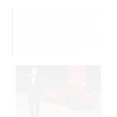
Rajta sok-sok olyan híresség is megtapasztalhatta a
Lexus UX crossover és a Lexus ES luxuslimuzin
kényelmét. Többek mellett Scarlett Johansson,
Jude Law, John Malkovich, Adam Driver, Penelope
Cruz, Laura Dern, Mel B, Juliette Binoche, Stacy
Martin, vagy épp Catherine Deneuve.