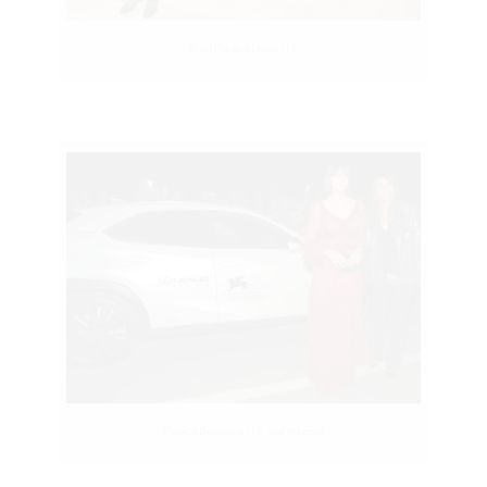
Brad Pitt és a Lexus UX
Monica Bellucci is UX-szel érkezett