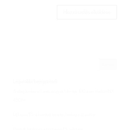
Legutóbbi bejegyzések
A világ kedvenc Lexus plug-in hibridje: 100 ezer eladott NX
450h+
Új Lexus ES: a komfort és a technológia új szintje
Elindult Japánban az új Lexus ES gyártása