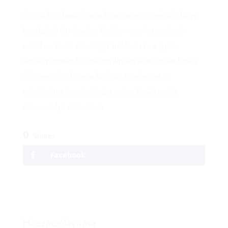
A mozihoz hasonlóan a Lexus is arra törekszik, hogy
lenyűgöző élményeket kínáljon – ami az autógyár
esetében kiváló minőségű autókban és a japán
vendégszeretet különleges élményében testesül meg.
A Lexus célja, hogy a funkciót érzelemmé, a
teljesítményt innovációvá, a technológiát pedig
szenvedéllyé változtassa.
0
Shares
Facebook
Hozzászólás írása