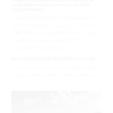
A Lexus 98,3 százalékos pontszámot ért el, ezzel
hetedik alkalommal szerezte meg az első helyet
megbízhatóságban!
Családi SUV kategóriában az első generációs NX
99,8%-os eredménnyel végzett az élen, ezt követi az
új
NX
99,4%-kal, majd az
UX
99,3%-kal. A Lexus RX
második helyen végzett a nagyméretű SUV
kategóriában 98,6 százalékkal.
Ezek mindegyike öntöltő hibrid elektromos modell.
A hajtáslánc a felmérés szerint a legmegbízhatóbb és
a legegyszerűbben javítható, ha esetleg probléma
merülne fel.