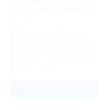
véleménye alapján osztják ki. Öt éven belül ez a
negyedik alkalom, hogy japán prémium márka elnyerte
a kitüntető címet.
Chris Hayes, a Lexus egyesült királyságbeli
igazgatója kifejtette: „egy gyorsan változó piacon,
erős versenyben a megbízhatóság továbbra is az
ügyfelek legfőbb prioritása. Ez egy olyan minőségi
mutató, amely mindig a Lexus üzletpolitikájának
középpontjában állt.”
A Lexus kaposvári márkaszervizében jó kezekben van az autója. Vegye fel
velünk a kapcsolatot!