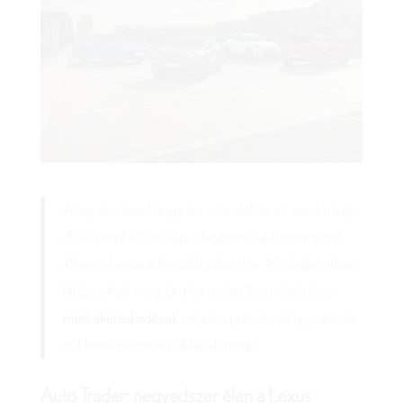
A lap szerkesztői így kommentálták az eredményt:
„ha a megbízhatóság a legfontosabb szempont,
akkor a Lexus a legjobb választás. Modelljei ritkán
hibásodnak meg, ám ha mégis ilyen történik, a
márkakereskedések
minden problémát gyorsan és
zökkenőmentesen oldanak meg.”
Auto Trader: negyedszer élen a Lexus