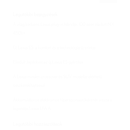
Legutóbbi bejegyzések
A világ kedvenc Lexus plug-in hibridje: 100 ezer eladott NX
450h+
Új Lexus ES: a komfort és a technológia új szintje
Elindult Japánban az új Lexus ES gyártása
A Lexus minden crossover és SUV modellje elérhető
összkerékhajtással
Akkumulátoros elektromos hipersportautóként tér vissza a
legendás Lexus LFA A
Legutóbbi hozzászólások