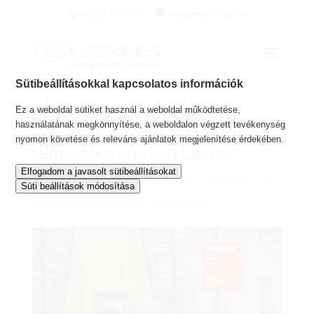
+36 82 555 585
lexus.szerviz@koto.hu
Sütibeállításokkal kapcsolatos információk
Ez a weboldal sütiket használ a weboldal működtetése,
használatának megkönnyítése, a weboldalon végzett tevékenység
Két rangos megbízhatósági
nyomon követése és releváns ajánlatok megjelenítése érdekében.
felmérésen is első a Lexus
Elfogadom a javasolt sütibeállításokat
Szerző:
Koto Autóház Lexus Márkaszerviz
|
2023.okt.csü.
|
Süti beállítások módosítása
Prémium Lexus
|
Nincsenek hozzászólások