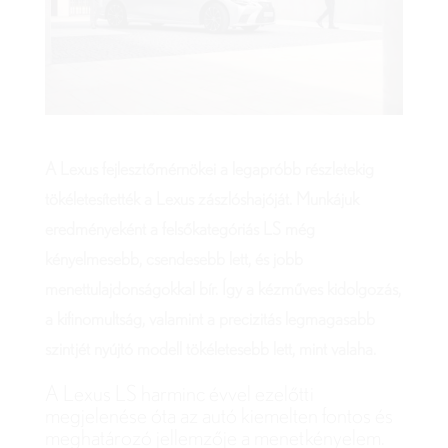
A Lexus fejlesztőmérnökei a legapróbb részletekig
tökéletesítették a Lexus zászlóshajóját. Munkájuk
eredményeként a felsőkategóriás LS még
kényelmesebb, csendesebb lett, és jobb
menettulajdonságokkal bír. Így a kézműves kidolgozás,
a kifinomultság, valamint a precizitás legmagasabb
szintjét nyújtó modell tökéletesebb lett, mint valaha.
A Lexus LS harminc évvel ezelőtti
megjelenése óta az autó kiemelten fontos és
meghatározó jellemzője a menetkényelem.