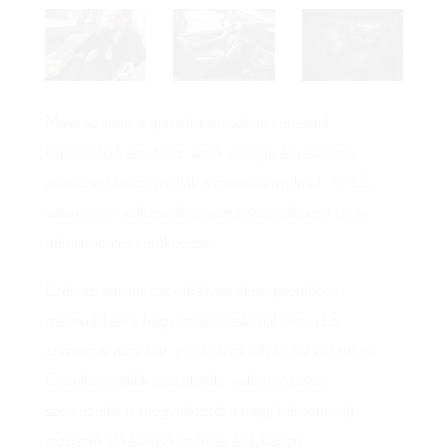
Mivel az autó a gumiabroncsokon keresztül
kapcsolódik az úthoz, azok anyaga és jellemzői
jelentősen befolyásolják a menetkényelmet. Az LS
valamennyi változatához alapfelszerelésként jár a
defektmentes kerékkészlet.
Ezek az abroncsok oldalfalai eleve jelentősen
merevebbek a hagyományosakénál. Az új LS
abroncsai azonban puhább oldalfalakkal készülnek.
Gumikeverékük összetétele, valamint belső
szerkezetük is megváltozott a nagy frekvenciájú
rezgések tökéletes kiszűrése érdekében.