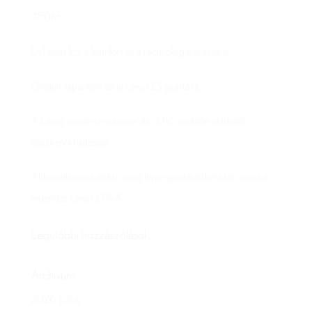
450h+
Új Lexus ES: a komfort és a technológia új szintje
Elindult Japánban az új Lexus ES gyártása
A Lexus minden crossover és SUV modellje elérhető
összkerékhajtással
Akkumulátoros elektromos hipersportautóként tér vissza a
legendás Lexus LFA A
Legutóbbi hozzászólások
Archívum
2026. július