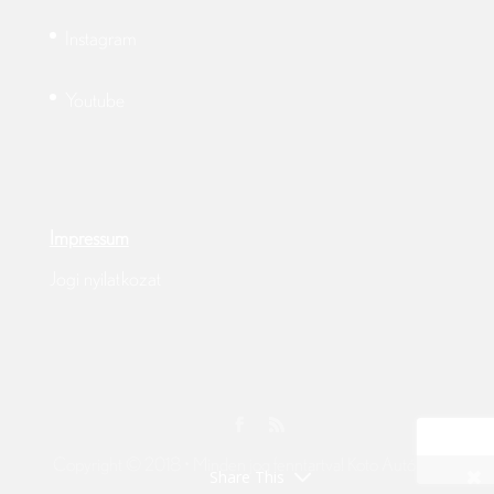
Instagram
Youtube
Impressum
Jogi nyilatkozat
Copyright © 2018 • Minden jog fenntartva! Koto Autóház
Share This