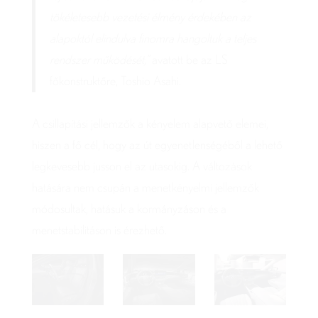
tökéletesebb vezetési élmény érdekében az
alapoktól elindulva finomra hangoltuk a teljes
rendszer működését,”
avatott be az LS
főkonstruktőre, Toshio Asahi.
A csillapítási jellemzők a kényelem alapvető elemei,
hiszen a fő cél, hogy az út egyenetlenségéből a lehető
legkevesebb jusson el az utasokig. A változások
hatására nem csupán a menetkényelmi jellemzők
módosultak, hatásuk a kormányzáson és a
menetstabilitáson is érezhető.