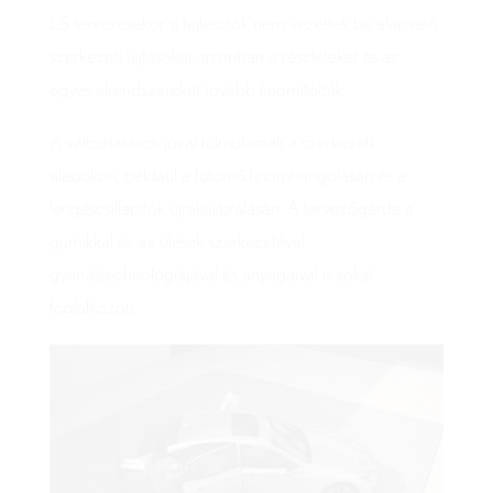
LS tervezésekor a fejlesztők nem vezettek be alapvető
szerkezeti újításokat, azonban a részleteket és az
egyes alrendszereket tovább finomították.
A változtatások jóval túlmutatnak a szerkezeti
alapokon, például a futómű finomhangolásán és a
lengéscsillapítók újrakalibrálásán. A tervezőgárda a
gumikkal és az ülések szerkezetével,
gyártástechnológiájával és anyagaival is sokat
foglalkozott.