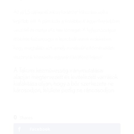
Az új LS üléseinél a komfortérzet fokozása volt a
legfőbb cél. A párnázás a korábbinál egyenletesebben
veszi fel és osztja el a test tömegét. A fejlesztőcsapat
többféle habanyagot is kipróbált annak érdekében,
hogy megtalálja azt, amely mindenféle hőmérsékleti
viszonyok közepette egyaránt kiválóan teljesít.
A Takumi kézművesség iránymutatásai
alapján megtervezett és kivitelezett varrások
kialakítása olyan, hogy a bőr szerkezete ne
károsodjon, felülete pedig ne ráncosodjon.
0
Shares
Facebook