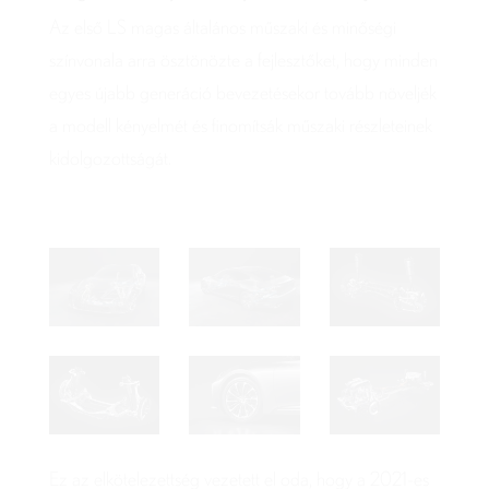
Az első LS magas általános műszaki és minőségi
színvonala arra ösztönözte a fejlesztőket, hogy minden
egyes újabb generáció bevezetésekor tovább növeljék
a modell kényelmét és finomítsák műszaki részleteinek
kidolgozottságát.
Ez az elkötelezettség vezetett el oda, hogy a 2021-es