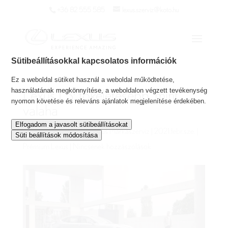
+36 82 555 585
lexus.szerviz@koto.hu
Sütibeállításokkal kapcsolatos információk
Ez a weboldal sütiket használ a weboldal működtetése,
használatának megkönnyítése, a weboldalon végzett tevékenység
Lexus LS: tökéletesebb, mint
nyomon követése és releváns ajánlatok megjelenítése érdekében.
valaha
Elfogadom a javasolt sütibeállításokat
Szerző:
Koto Autóház Lexus Márkaszerviz
|
2021.febr.sze.
|
Süti beállítások módosítása
Prémium Lexus
|
Nincsenek hozzászólások