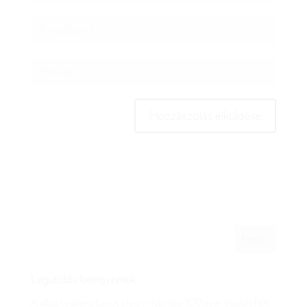
Legutóbbi bejegyzések
A világ kedvenc Lexus plug-in hibridje: 100 ezer eladott NX