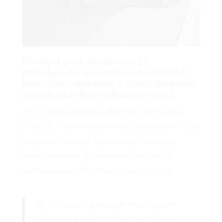
Munkájuk eredményeként az LS
menetkényelmi jellemzői minden korábbit
felülmúlnak, ugyanakkor a modell jellegzetes
dinamikus karaktere változatlan maradt.
Az LS ötödik generációja 2018-ban jelent meg, a
Lexus GL-A padlólemezének első modelljeként. A friss
padlólemez nemcsak a karosszéria merevségét
növelte jelentősen, de alacsony súlypontjával a
menetdinamikai jellemzőkre is komolyan hatott.
“Az évek során folyamatosan finomítottuk és
fejlesztettük a márka zászlóshajóját. A még