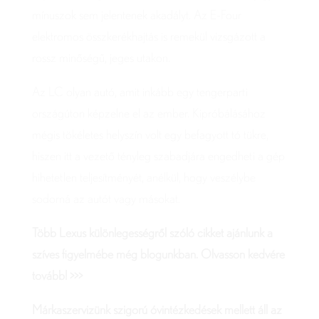
mínuszok sem jelentenek akadályt. Az E-Four
elektromos összkerékhajtás is remekül vizsgázott a
rossz minőségű, jeges utakon.
Az LC olyan autó, amit inkább egy tengerparti
országúton képzelne el az ember. Kipróbálásához
mégis tökéletes helyszín volt egy befagyott tó tükre,
hiszen itt a vezető tényleg szabadjára engedheti a gép
hihetetlen teljesítményét, anélkül, hogy veszélybe
sodorná az autót vagy másokat.
Több Lexus különlegességről szóló cikket ajánlunk a
szíves figyelmébe még blogunkban. Olvasson kedvére
tovább! >>>
Márkaszervizünk szigorú óvintézkedések mellett áll az