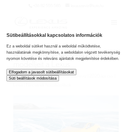
+36 82 555 585
lexus.szerviz@koto.hu
Sütibeállításokkal kapcsolatos információk
Ez a weboldal sütiket használ a weboldal működtetése,
használatának megkönnyítése, a weboldalon végzett tevékenység
A Bajkál-tó jegén tette próbára
nyomon követése és releváns ajánlatok megjelenítése érdekében.
modelljeit a Lexus
Elfogadom a javasolt sütibeállításokat
Szerző:
Koto Autóház Lexus Márkaszerviz
|
2020.ápr.csü.
|
Süti beállítások módosítása
Lexus
|
Nincsenek hozzászólások