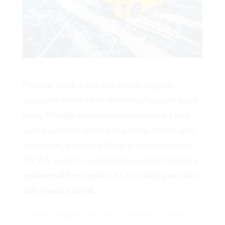
Merészet húzott a
világ legfejlettebb, negyedik
generációs öntöltő hibrid elektromos hajtásáról ismert
Lexus. Modelljei legendás megbízhatóságát a világ
egyik legzordabb helyén tette próbára. A japán gyár
Szibériában, a befagyott Bajkál-tó jegén tesztelte az
RX SUV és az LC sportkupé képességeit. Eláruljuk: a
legkeményebb mínuszok, a hó és a tükörjég sem állta
útját a Lexus autóinak.
Szibéria befagyott tavai nem számítanak a Lexusok