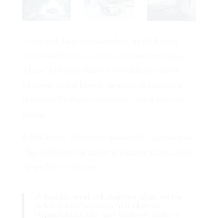
A világ első “luxus crossovereként” az RX komoly
múltra tekinthet vissza, de ez az extrém teszt még a
stílusos SUV történetében is mérföldkőnek számít.
Sikov már az első kerekek tapadását kihasználva is
hihetetlenül látványos manővereket hajtott végre az
autóval.
A 464 lóerős, V8-as motorjával az LC egészen más
világ, és Sikovot már azelőtt lenyűgözte az autó, hogy
a jégre hajtott volna vele.
„A tapadás remek volt, majdnem olyan, mintha
aszfalton autóztam volna. Volt alkalmam
kitapasztalni az autó igazi karakterét, amikor a