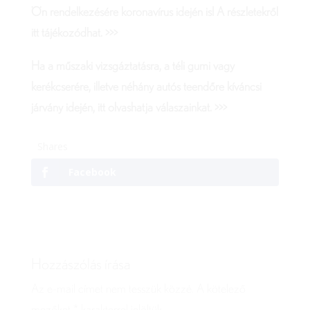
Ön rendelkezésére koronavírus idején is! A részletekről
itt tájékozódhat. >>>
Ha a műszaki vizsgáztatásra, a téli gumi vagy
kerékcserére, illetve néhány autós teendőre kíváncsi
járvány idején, itt olvashatja válaszainkat. >>>
Shares
Facebook
Hozzászólás írása
Az e-mail címet nem tesszük közzé.
A kötelező