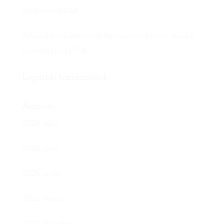
összkerékhajtással
Akkumulátoros elektromos hipersportautóként tér vissza a
legendás Lexus LFA A
Legutóbbi hozzászólások
Archívum
2026. július
2026. június
2026. április
2026. március
2025. december