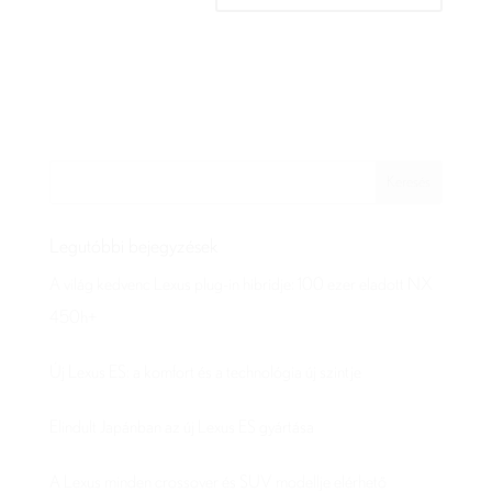
Legutóbbi bejegyzések
A világ kedvenc Lexus plug-in hibridje: 100 ezer eladott NX
450h+
Új Lexus ES: a komfort és a technológia új szintje
Elindult Japánban az új Lexus ES gyártása
A Lexus minden crossover és SUV modellje elérhető