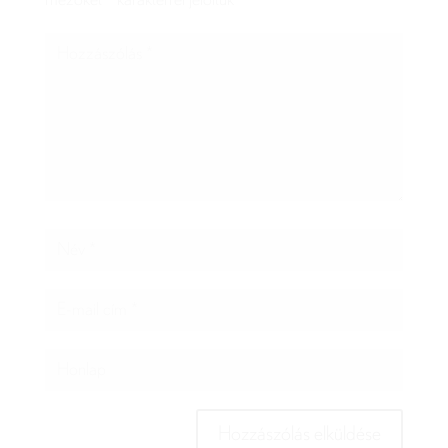
mezőket
*
karakterrel jelöltük