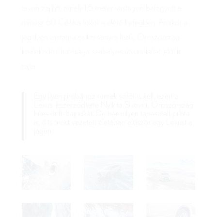
tavon zajlott, amely 1,5 méter vastagon befagyott a
mínusz 60 Celsius fokot is elérő hidegben. Amikor a
jég ilyen vastagra és keményre hízik, Oroszország
közlekedési hatósága szabályos útvonalakat jelöl ki
rajta.
Egy ilyen próbához remek sofőr is kell, ezért a
Lexus leszerződtette Nyikita Sikovot, Oroszország
híres drift-bajnokát. De bármilyen tapasztalt pilóta
is, ő is most vezetett életében először egy Lexust a
jégen.