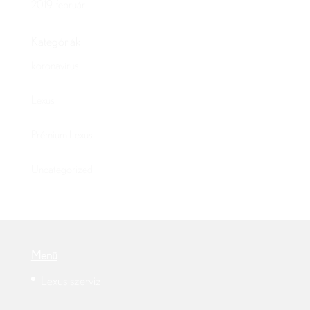
2019. február
Kategóriák
koronavírus
Lexus
Prémium Lexus
Uncategorized
Menü
Lexus szerviz