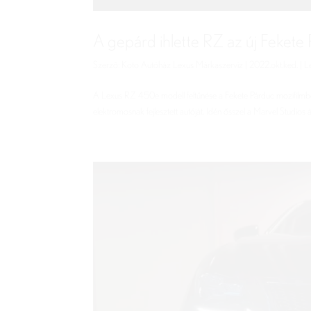
A gepárd ihlette RZ az új Feket
Szerző:
Koto Autóház Lexus Márkaszerviz
|
2022.okt.ked.
|
L
A Lexus RZ 450e modell feltűnése a Fekete Párduc mozifilmben
elektromosnak fejlesztett autóját. Idén ősszel a Marvel Studios á