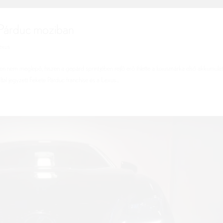
e Párduc moziban
exus
 nem meglepő, hiszen a gepárd sprintjében rejlő erő ihlette a luxusmárka első akkumulá
ltal jegyzett Fekete Párduc franchise és a Lexus...