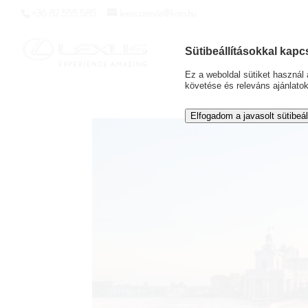
+36 82 555 585
lexus.szerviz@koto.hu
Sütibeállításokkal kapc
Ez a weboldal sütiket haszná
követése és releváns ajánlato
Elfogadom a javasolt sütibeál