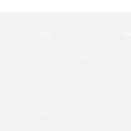
Menü
Olda
Lexus szerviz
To
Rajongunk a Lexus modellekért
To
Lexus a sportban
Le
Koto Autóház
Blog
Elérhetőségeink