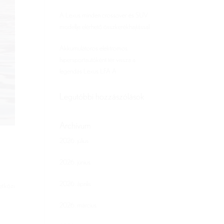
A Lexus minden crossover és SUV
modellje elérhető összkerékhajtással
Akkumulátoros elektromos
hipersportautóként tér vissza a
legendás Lexus LFA A
Legutóbbi hozzászólások
Archívum
2026. július
2026. június
2026. április
etközi
2026. március