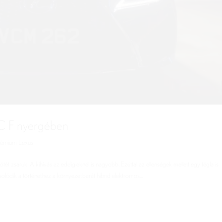
C F nyergében
rémium Lexus
 zsaruk. A kihívás az eddigieknél is nagyobb. Ezúttal az ellenségek mellett egy tégla is
ódik a történethez a környezetbarát hibrid elektromos...