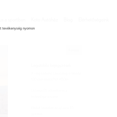
us a sportban
Koto Autóház
Blog
Elérhetőségeink
ett tevékenység nyomon
Legutóbbi bejegyzések
A világ kedvenc Lexus plug-in hibridje:
100 ezer eladott NX 450h+
Új Lexus ES: a komfort és a
technológia új szintje
Elindult Japánban az új Lexus ES
gyártása