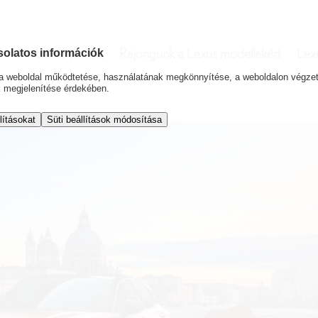
Lexus szerviz
Rajongunk a Lexus modellekért
Lex
solatos információk
l a weboldal működtetése, használatának megkönnyítése, a weboldalon végz
k megjelenítése érdekében.
lításokat
Süti beállítások módosítása