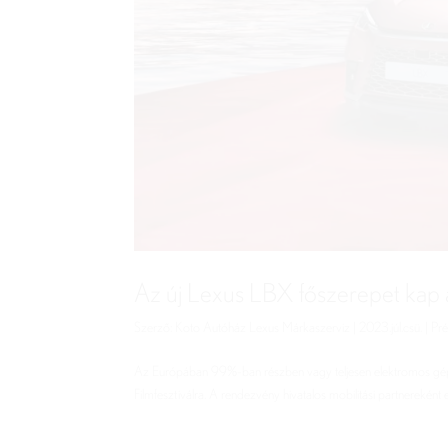
Az új Lexus LBX főszerepet kap 
Szerző:
Koto Autóház Lexus Márkaszerviz
|
2023.júl.csü.
|
Pr
Az Európában 99%-ban részben vagy teljesen elektromos gépj
Filmfesztiválra. A rendezvény hivatalos mobilitási partnereként 