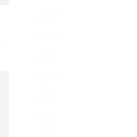
2023. november
2023. október
2023. szeptember
toros
2023. július
2023. május
2022. december
2022. október
2022. június
2022. március
2021. december