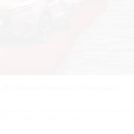
a 80. Velencei Nemzetközi Filmfesztiválon
émium Lexus
árműveket értékesítő Lexus hetedik egymást követő évben is visszatér a Velencei Nemz
erősíti a márka kötődését a mozi világával. A vadonatúj...