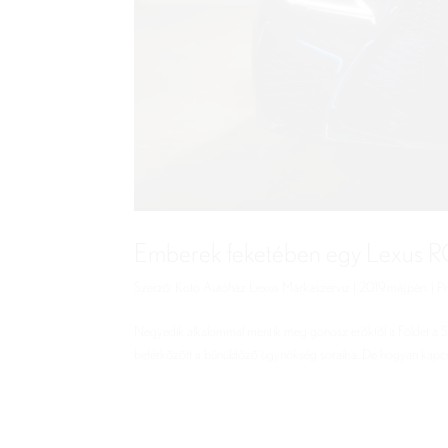
Emberek feketében egy Lexus R
Szerző:
Koto Autóház Lexus Márkaszerviz
|
2019.máj.pén.
|
P
Negyedik alkalommal mentik meg gonosz erőktől a Földet a Sötét
beférkőzött a bűnüldöző ügynökség soraiba. De hogyan kapcsol