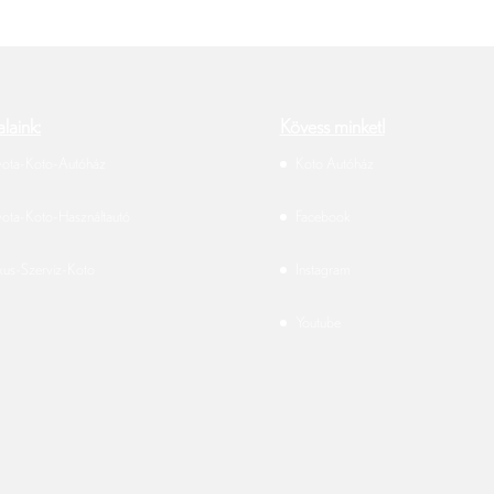
laink:
Kövess minket!
yota-Koto-Autóház
Koto Autóház
yota-Koto-Használtautó
Facebook
xus-Szerviz-Koto
Instagram
Youtube