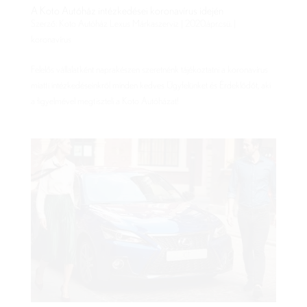
A Koto Autóház intézkedései koronavírus idején
Szerző:
Koto Autóház Lexus Márkaszerviz
|
2020.ápr.csü.
|
koronavírus
Felelős vállalatként naprakészen szeretnénk tájékoztatni a koronavírus
miatti intézkedéseinkről minden kedves Ügyfelünket és Érdeklődőt, aki
a figyelmével megtiszteli a Koto Autóházat!