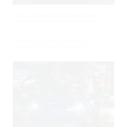
Lexus ES: a teljesítmény és a kifinomultság új szintje
Szerző:
Koto Autóház Lexus Márkaszerviz
|
2019.márc.hét.
|
Prémium
Lexus
Európába, így Magyarországra is először érkezett a modell három
évtizedes történetében a Lexus ES legújabb generációja.