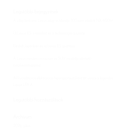
Legutóbbi bejegyzések
A világ kedvenc Lexus plug-in hibridje: 100 ezer eladott NX 450h+
Új Lexus ES: a komfort és a technológia új szintje
Elindult Japánban az új Lexus ES gyártása
A Lexus minden crossover és SUV modellje elérhető
összkerékhajtással
Akkumulátoros elektromos hipersportautóként tér vissza a legendás
Lexus LFA A
Legutóbbi hozzászólások
Archívum
2026. július