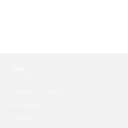
Lexus
Prémium Lexus
Uncategorized
Menü
Lexus szerviz
Rajongunk a Lexus modellekért
Lexus a sportban
Koto Autóház