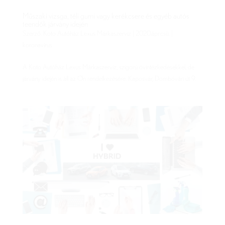
Műszaki vizsga, téli gumi vagy kerékcsere és egyéb autós
teendők járvány idején
Szerző:
Koto Autóház Lexus Márkaszerviz
|
2020.ápr.csü.
|
koronavírus
A Koto Autóház Lexus Márkaszerviz, szigorú óvintézkedésekkel, de
járvány idején is áll az Ön rendelkezésére. Kaposvár, Dombóvári út 9.