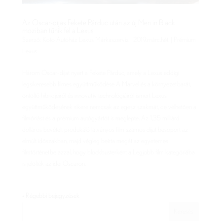
Az Oscar-díjas Fekete Párduc után az új Men in Black
moziban tűnik fel a Lexus
Szerző:
Koto Autóház Lexus Márkaszerviz
|
2019.márc.hét.
|
Prémium
Lexus
Három Oscar-díjat nyert a Fekete Párduc, amely a Lexus eddigi
legsikeresebb filmes együttműködése. A Marvel és a környezetbarát,
öntöltő hibridjeiről és innovatív technológiáiról ismert Lexus
együttműködésének sikere nemcsak az egész szakmát, de vélhetően a
filmóriást és a prémium autógyártót is meglepte. Az 1,35 milliárd
dolláros bevételt produkáló látványos film számos díjat besöpört az
elmúlt időszakban, majd végleg beírta megát az egyetemes
filmtörténetbe azzal, hogy blockbusterként a Legjobb film kategóriába
is jelölték az idei Oscaron.
« Régebbi bejegyzések