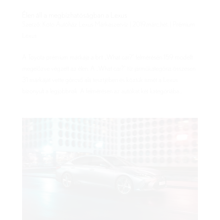
Élen áll a megbízhatóságban a Lexus
Szerző:
Koto Autóház Lexus Márkaszerviz
|
2019.márc.hét.
|
Prémium
Lexus
A Toyota prémium márkája a brit „What car?” felmérésén 159 modellt
megelőzve végzett az élen. A „What car?” tíz járműkategória összesen
31 márkáját vette górcső alá tesztjében és köztük ismét a Lexus
bizonyult a legjobbnak. A felmérésen az autókat két kategóriába...