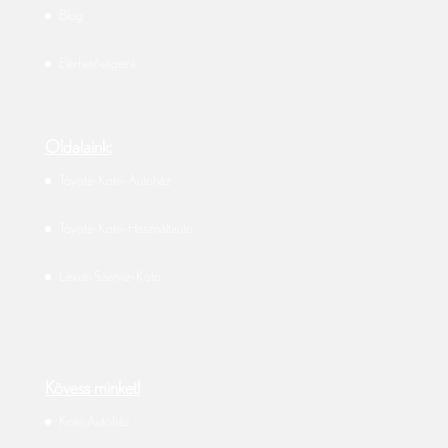
Blog
Elérhetőségeink
Oldalaink:
Toyota-Koto-Autóház
Toyota-Koto-Használtautó
Lexus-Szerviz-Koto
Kövess minket!
Koto Autóház