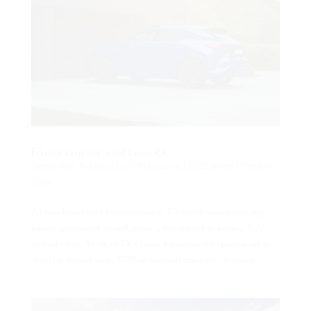
Érkezik az újratervezett Lexus RX
Szerző:
Koto Autóház Lexus Márkaszerviz
|
2022.jún.ked.
|
Prémium
Lexus
A Lexus bemutatta a kategóriateremtő RX ötödik generációját, egy
teljesen újratervezett modellt, amely új fejezetet nyit az ikonikus SUV
történelmében. Az úttörő RX a Lexus legnépszerűbb típusává vált az
elmúlt két évtized során. 1998-as bemutatkozása óta világszerte...