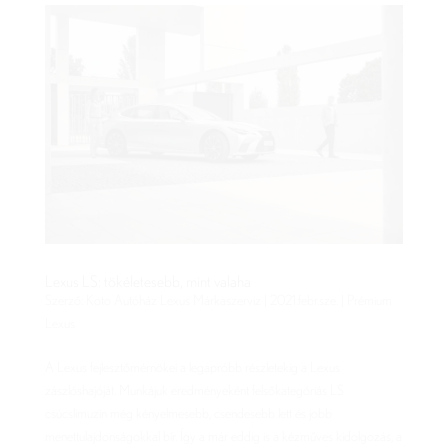
Lexus LS: tökéletesebb, mint valaha
Szerző:
Koto Autóház Lexus Márkaszerviz
|
2021.febr.sze.
|
Prémium
Lexus
A Lexus fejlesztőmérnökei a legapróbb részletekig a Lexus
zászlóshajóját. Munkájuk eredményeként felsőkategóriás LS
csúcslimuzin még kényelmesebb, csendesebb lett és jobb
menettulajdonságokkal bír. Így a már eddig is a kézműves kidolgozás, a