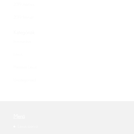
2019. március
2019. február
Kategóriák
koronavírus
Lexus
Prémium Lexus
Uncategorized
Menü
Lexus szerviz