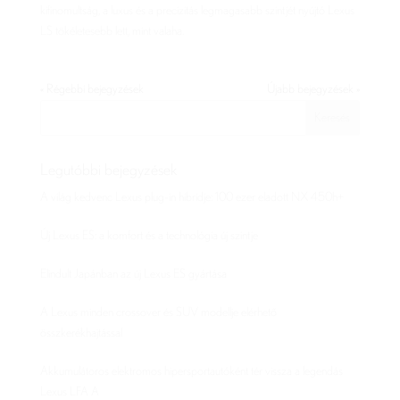
kifinomultság, a luxus és a precizitás legmagasabb szintjét nyújtó Lexus
LS tökéletesebb lett, mint valaha.
« Régebbi bejegyzések
Újabb bejegyzések »
Legutóbbi bejegyzések
A világ kedvenc Lexus plug-in hibridje: 100 ezer eladott NX 450h+
Új Lexus ES: a komfort és a technológia új szintje
Elindult Japánban az új Lexus ES gyártása
A Lexus minden crossover és SUV modellje elérhető
összkerékhajtással
Akkumulátoros elektromos hipersportautóként tér vissza a legendás
Lexus LFA A